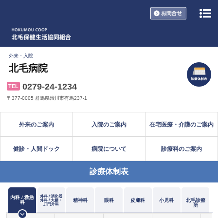
お問い合
外来・入院
北毛病院
0279-24-1234
TEL
〒377-0005 群馬県渋川市有馬237-1
外来のご案内
入院のご案内
在宅医療・介護のご案内
健診・人間ドック
病院について
診療科のご案内
診療体制表
外科 / 消化器
内科 / 救急
精神科
眼科
皮膚科
小児科
北毛診療
外科 /
大腸・
科
肛門外科
所