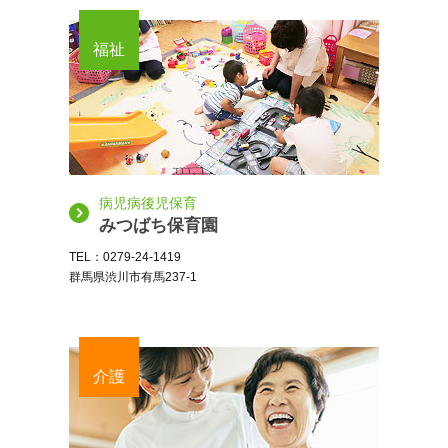
福祉
病児病後児保育
みつばち保育園
TEL：0279-24-1419
群馬県渋川市有馬237-1
介護