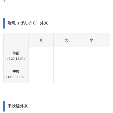
す。
喘息（ぜんそく）外来
月
火
水
午前
-
-
-
（8:30-12:00）
午後
-
-
-
（13:00-17:00）
甲状腺外来