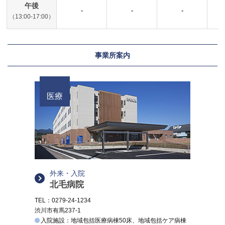
午後
-
-
-
（13:00-17:00）
事業所案内
医療
外来・入院
北毛病院
TEL：0279-24-1234
渋川市有馬237-1
入院施設：地域包括医療病棟50床、地域包括ケア病棟