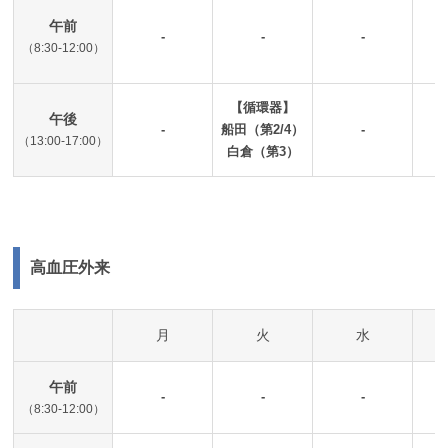
【
午前
-
-
-
（8:30-12:00）
【循環器】
午後
-
船田（第2/4）
-
（13:00-17:00）
白倉（第3）
高血圧外来
月
火
水
午前
-
-
-
（8:30-12:00）