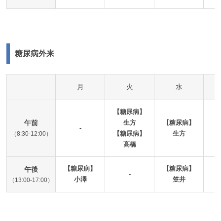
糖尿病外来
月
火
水
【糖尿病】
午前
生方
【糖尿病】
【
-
【糖尿病】
生方
（8:30-12:00）
髙橋
【糖尿病】
【糖尿病】
【
午後
-
小澤
笠井
（13:00-17:00）