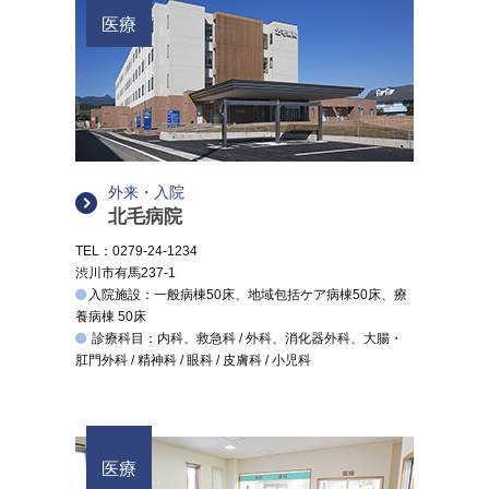
医療
外来・入院
北毛病院
TEL：0279-24-1234
渋川市有馬237-1
入院施設：一般病棟50床、地域包括ケア病棟50床、療
養病棟 50床
診療科目：内科、救急科 / 外科、消化器外科、大腸・
肛門外科 / 精神科 / 眼科 / 皮膚科 / 小児科
医療