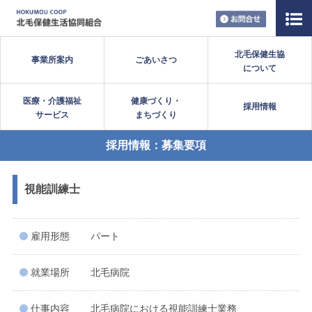
お問い合
北毛保健生協
事業所案内
ごあいさつ
について
医療・介護福祉
健康づくり・
採用情報
サービス
まちづくり
採用情報：募集要項
視能訓練士
雇用形態
パート
就業場所
北毛病院
仕事内容
北毛病院における視能訓練士業務