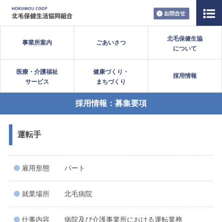
お問い合
北毛保健生協
事業所案内
ごあいさつ
について
医療・介護福祉
健康づくり・
採用情報
サービス
まちづくり
採用情報：募集要項
運転手
雇用形態
パート
就業場所
北毛病院
仕事内容
病院及び介護事業所における運転業務