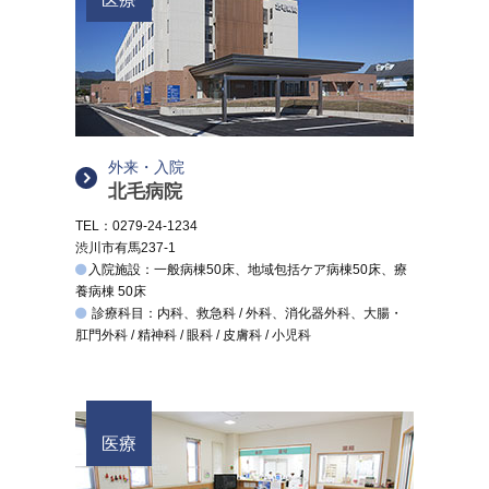
外来・入院
北毛病院
TEL：0279-24-1234
渋川市有馬237-1
入院施設：一般病棟50床、地域包括ケア病棟50床、療
養病棟 50床
診療科目：内科、救急科 / 外科、消化器外科、大腸・
肛門外科 / 精神科 / 眼科 / 皮膚科 / 小児科
医療