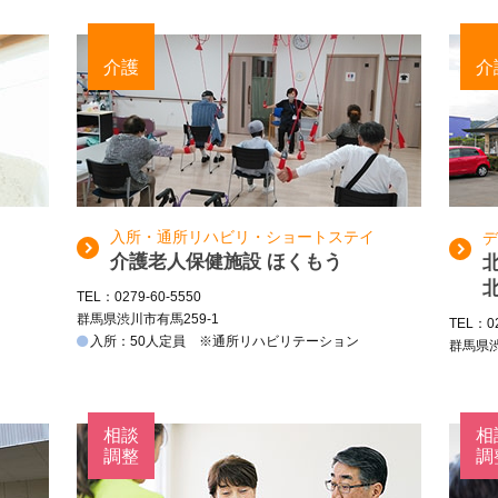
介護
介
入所・通所リハビリ・ショートステイ
デ
介護老人保健施設 ほくもう
TEL：0279-60-5550
群馬県渋川市有馬259-1
TEL：02
入所：50人定員 ※通所リハビリテーション
群馬県渋
相談
相
調整
調