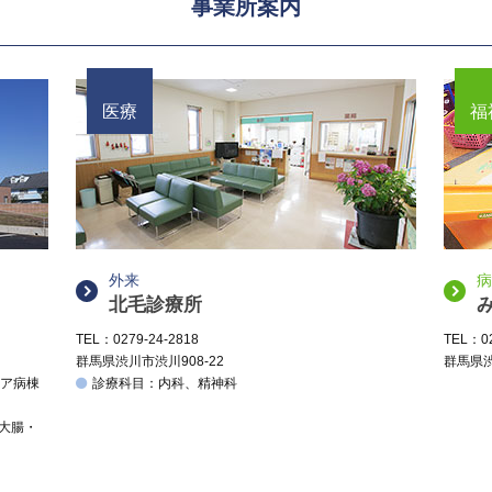
事業所案内
医療
福
外来
病
北毛診療所
TEL：0279-24-2818
TEL：02
群馬県渋川市渋川908-22
群馬県渋
ケア病棟
診療科目：内科、精神科
、大腸・