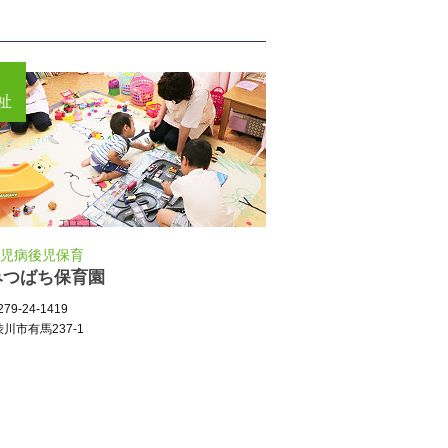
祉
児病後児保育
みつばち保育園
79-24-1419
川市有馬237-1