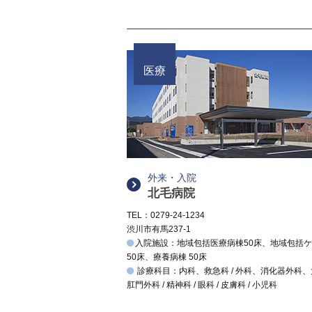
医療
外来・入院
北毛病院
TEL：0279-24-1234
渋川市有馬237-1
入院施設：地域包括医療病棟50床、地域包括
50床、療養病棟 50床
診療科目：内科、救急科 / 外科、消化器外科
肛門外科 / 精神科 / 眼科 / 皮膚科 / 小児科