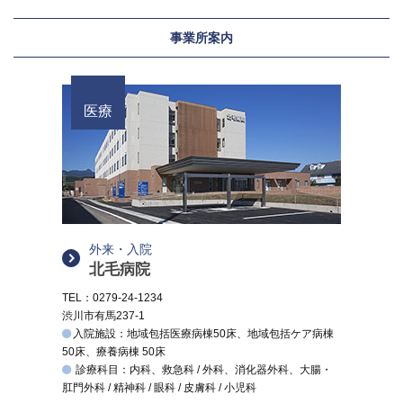
事業所案内
医療
外来・入院
北毛病院
TEL：0279-24-1234
渋川市有馬237-1
入院施設：地域包括医療病棟50床、地域包括ケア病棟
50床、療養病棟 50床
診療科目：内科、救急科 / 外科、消化器外科、大腸・
肛門外科 / 精神科 / 眼科 / 皮膚科 / 小児科