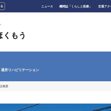
戻る
ニュース
機関誌「くらしと医療」
交通アク
イ
ほくもう
通所リハビリテーション
設概要