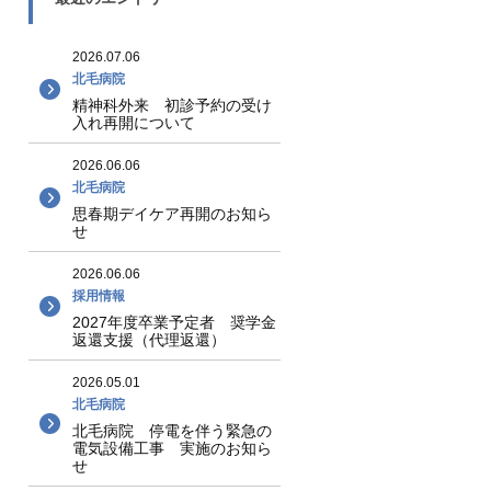
2026.07.06
北毛病院
精神科外来 初診予約の受け
入れ再開について
2026.06.06
北毛病院
思春期デイケア再開のお知ら
せ
2026.06.06
採用情報
2027年度卒業予定者 奨学金
返還支援（代理返還）
2026.05.01
北毛病院
北毛病院 停電を伴う緊急の
電気設備工事 実施のお知ら
せ