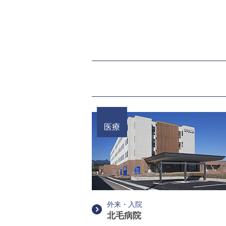
医療
外来・入院
北毛病院