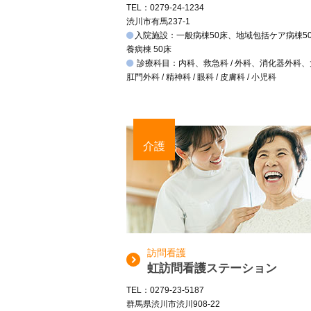
TEL：0279-24-1234
渋川市有馬237-1
入院施設：一般病棟50床、地域包括ケア病棟5
養病棟 50床
診療科目：内科、救急科 / 外科、消化器外科
肛門外科 / 精神科 / 眼科 / 皮膚科 / 小児科
介護
訪問看護
虹訪問看護ステーション
TEL：0279-23-5187
群馬県渋川市渋川908-22