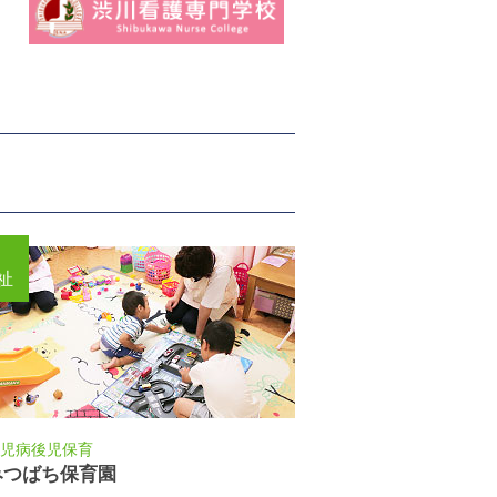
祉
児病後児保育
みつばち保育園