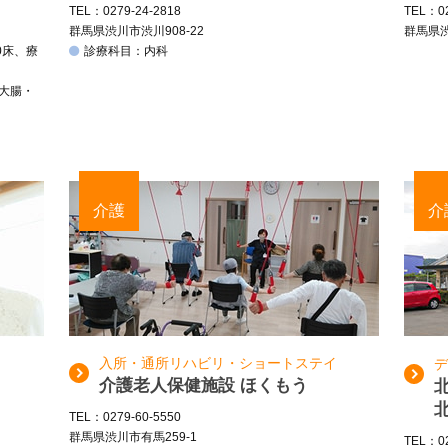
TEL：0279-24-2818
TEL：02
群馬県渋川市渋川908-22
群馬県渋
0床、療
診療科目：内科
、大腸・
介護
介
入所・通所リハビリ・ショートステイ
デ
介護老人保健施設 ほくもう
TEL：0279-60-5550
群馬県渋川市有馬259-1
TEL：02