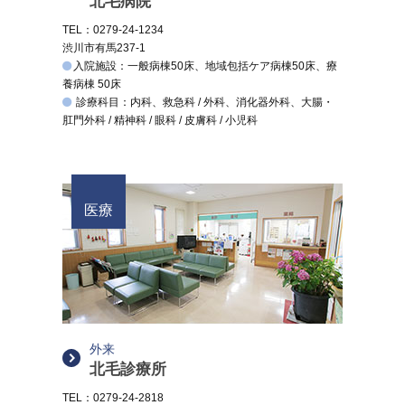
北毛病院
TEL：0279-24-1234
渋川市有馬237-1
入院施設：一般病棟50床、地域包括ケア病棟50床、療
養病棟 50床
診療科目：内科、救急科 / 外科、消化器外科、大腸・
肛門外科 / 精神科 / 眼科 / 皮膚科 / 小児科
医療
外来
北毛診療所
TEL：0279-24-2818