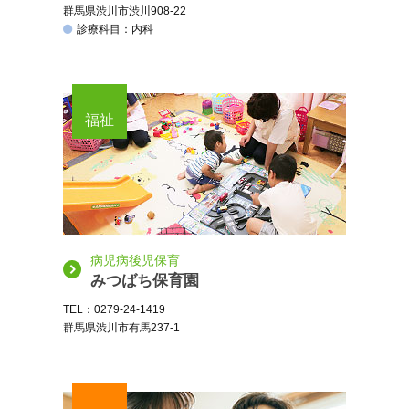
群馬県渋川市渋川908-22
診療科目：内科
福祉
病児病後児保育
みつばち保育園
TEL：0279-24-1419
群馬県渋川市有馬237-1