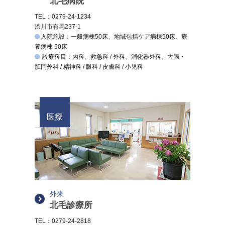
北毛病院
TEL：0279-24-1234
渋川市有馬237-1
入院施設：一般病棟50床、地域包括ケア病棟50床、療
養病棟 50床
診療科目：内科、救急科 / 外科、消化器外科、大腸・
肛門外科 / 精神科 / 眼科 / 皮膚科 / 小児科
医療
外来
北毛診療所
TEL：0279-24-2818