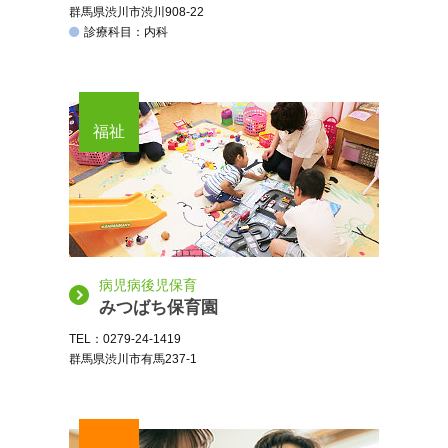
群馬県渋川市渋川908-22
診療科目：内科
福祉
病児病後児保育
みつばち保育園
TEL：0279-24-1419
群馬県渋川市有馬237-1