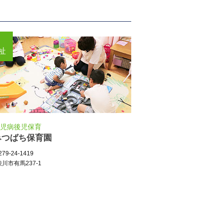
祉
児病後児保育
みつばち保育園
79-24-1419
川市有馬237-1