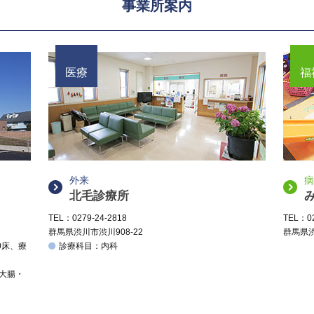
事業所案内
医療
福
外来
病
北毛診療所
TEL：0279-24-2818
TEL：02
群馬県渋川市渋川908-22
群馬県渋
0床、療
診療科目：内科
、大腸・