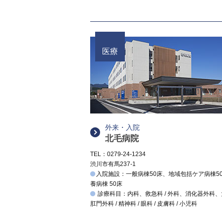
医療
外来・入院
北毛病院
TEL：0279-24-1234
渋川市有馬237-1
入院施設：一般病棟50床、地域包括ケア病棟5
養病棟 50床
診療科目：内科、救急科 / 外科、消化器外科
肛門外科 / 精神科 / 眼科 / 皮膚科 / 小児科