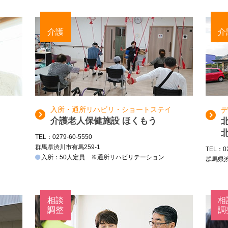
介護
介
入所・通所リハビリ・ショートステイ
デ
介護老人保健施設 ほくもう
TEL：0279-60-5550
群馬県渋川市有馬259-1
TEL：02
入所：50人定員 ※通所リハビリテーション
群馬県渋
相談
相
調整
調