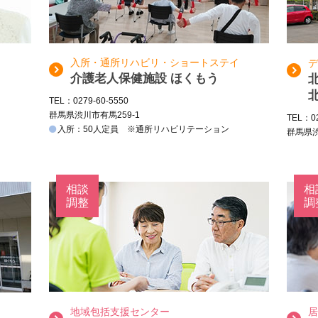
入所・通所リハビリ・ショートステイ
デ
介護老人保健施設 ほくもう
TEL：0279-60-5550
群馬県渋川市有馬259-1
TEL：02
入所：50人定員 ※通所リハビリテーション
群馬県渋
相談
相
調整
調
地域包括支援センター
居