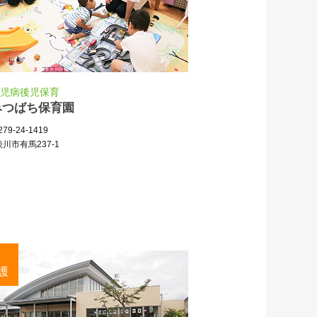
児病後児保育
みつばち保育園
79-24-1419
川市有馬237-1
護