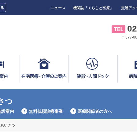
戻る
ニュース
機関誌「くらしと医療」
交通アク
02
〒377-
さつ
施設案内
無料低額診療事業
医療関係者の方へ
ごあいさつ