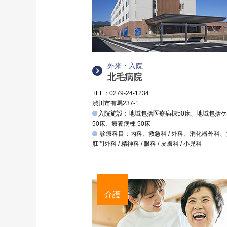
外来・入院
北毛病院
TEL：0279-24-1234
渋川市有馬237-1
入院施設：地域包括医療病棟50床、地域包括
50床、療養病棟 50床
診療科目：内科、救急科 / 外科、消化器外科
肛門外科 / 精神科 / 眼科 / 皮膚科 / 小児科
介護