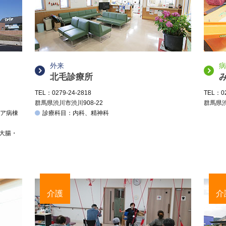
外来
病
北毛診療所
TEL：0279-24-2818
TEL：02
群馬県渋川市渋川908-22
群馬県渋
ケア病棟
診療科目：内科、精神科
、大腸・
介護
介