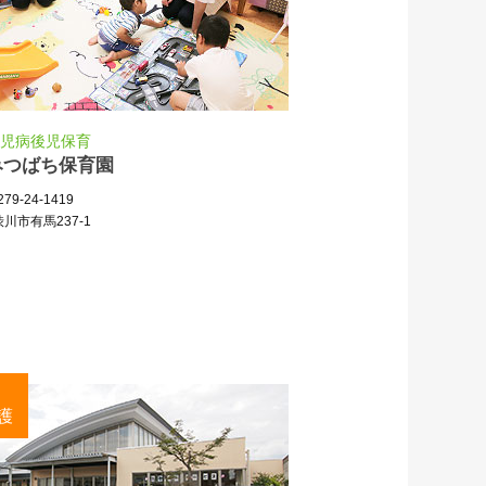
児病後児保育
みつばち保育園
79-24-1419
川市有馬237-1
護