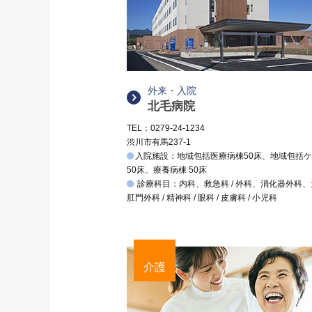
外来・入院
北毛病院
TEL：0279-24-1234
渋川市有馬237-1
入院施設：地域包括医療病棟50床、地域包括
50床、療養病棟 50床
診療科目：内科、救急科 / 外科、消化器外科
肛門外科 / 精神科 / 眼科 / 皮膚科 / 小児科
介護