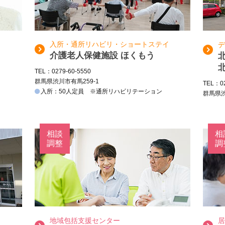
入所・通所リハビリ・ショートステイ
デ
介護老人保健施設 ほくもう
TEL：0279-60-5550
群馬県渋川市有馬259-1
TEL：02
入所：50人定員 ※通所リハビリテーション
群馬県渋
相談
相
調整
調
地域包括支援センター
居