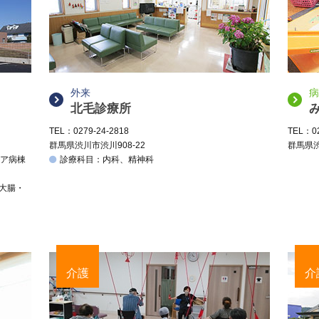
外来
病
北毛診療所
TEL：0279-24-2818
TEL：02
群馬県渋川市渋川908-22
群馬県渋
ケア病棟
診療科目：内科、精神科
、大腸・
介護
介