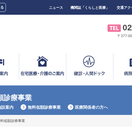
戻る
ニュース
機関誌「くらしと医療」
交通アク
02
〒377-
額診療事業
施設案内
無料低額診療事業
医療関係者の方へ
無料低額診療事業