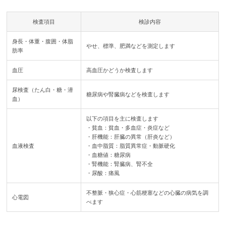
検査項目
検診内容
身長・体重・腹囲・体脂
やせ、標準、肥満などを測定します
肪率
血圧
高血圧かどうか検査します
尿検査（たん白・糖・潜
糖尿病や腎臓病などを検査します
血）
以下の項目を主に検査します
・貧血：貧血・多血症・炎症など
・肝機能：肝臓の異常（肝炎など）
血液検査
・血中脂質：脂質異常症・動脈硬化
・血糖値：糖尿病
・腎機能：腎臓病、腎不全
・尿酸：痛風
不整脈・狭心症・心筋梗塞などの心臓の病気を調
心電図
べます