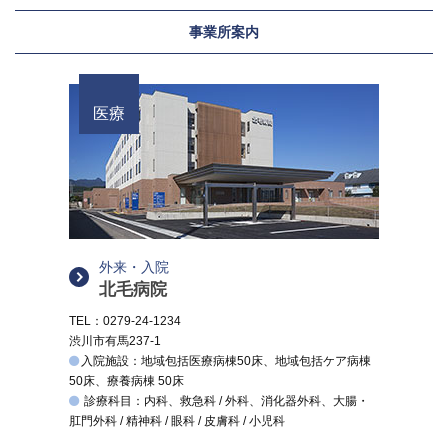
事業所案内
医療
外来・入院
北毛病院
TEL：0279-24-1234
渋川市有馬237-1
入院施設：地域包括医療病棟50床、地域包括ケア病棟
50床、療養病棟 50床
診療科目：内科、救急科 / 外科、消化器外科、大腸・
肛門外科 / 精神科 / 眼科 / 皮膚科 / 小児科