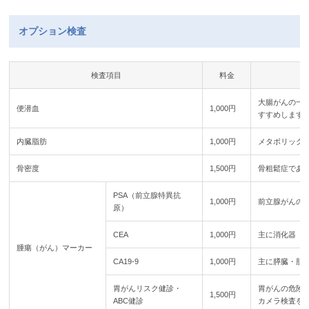
オプション検査
検査項目
料金
大腸がんの一
便潜血
1,000円
すすめします
内臓脂肪
1,000円
メタボリック
骨密度
1,500円
骨粗鬆症であ
PSA（前立腺特異抗
1,000円
前立腺がんの
原）
CEA
1,000円
主に消化器（
腫瘍（がん）マーカー
CA19-9
1,000円
主に膵臓・胆
胃がんリスク健診・
胃がんの危険
1,500円
ABC健診
カメラ検査を