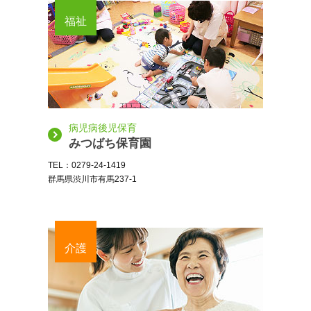
福祉
病児病後児保育
みつばち保育園
TEL：0279-24-1419
群馬県渋川市有馬237-1
介護