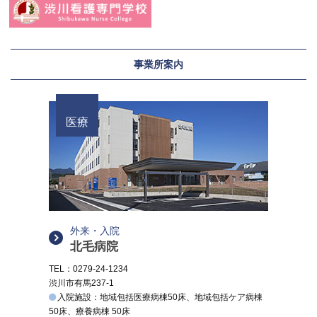
事業所案内
医療
外来・入院
北毛病院
TEL：0279-24-1234
渋川市有馬237-1
入院施設：地域包括医療病棟50床、地域包括ケア病棟
50床、療養病棟 50床