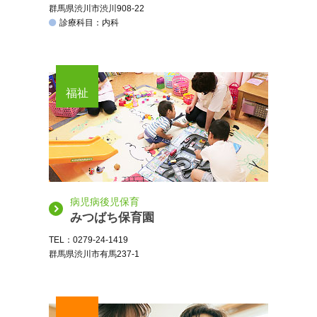
群馬県渋川市渋川908-22
診療科目：内科
福祉
病児病後児保育
みつばち保育園
TEL：0279-24-1419
群馬県渋川市有馬237-1