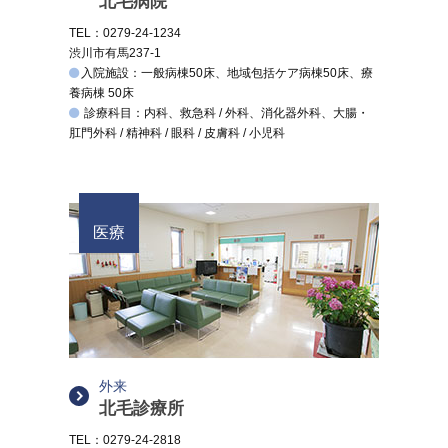
北毛病院
TEL：0279-24-1234
渋川市有馬237-1
入院施設：一般病棟50床、地域包括ケア病棟50床、療
養病棟 50床
診療科目：内科、救急科 / 外科、消化器外科、大腸・
肛門外科 / 精神科 / 眼科 / 皮膚科 / 小児科
医療
外来
北毛診療所
TEL：0279-24-2818