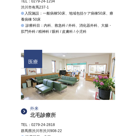
TEL：0279-24-1234
渋川市有馬237-1
入院施設：一般病棟50床、地域包括ケア病棟50床、療
養病棟 50床
診療科目：内科、救急科 / 外科、消化器外科、大腸・
肛門外科 / 精神科 / 眼科 / 皮膚科 / 小児科
医療
外来
北毛診療所
TEL：0279-24-2818
群馬県渋川市渋川908-22