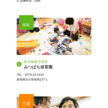
診療科目：内科
福祉
病児病後児保育
みつばち保育園
TEL：0279-24-1419
群馬県渋川市有馬237-1
介護