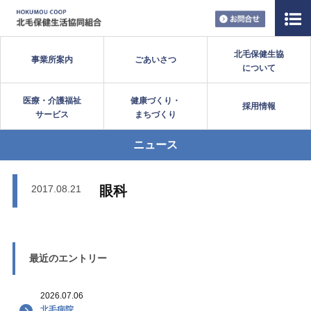
お問い合
北毛保健生協
事業所案内
ごあいさつ
について
医療・介護福祉
健康づくり・
採用情報
サービス
まちづくり
ニュース
2017.08.21
眼科
最近のエントリー
2026.07.06
北毛病院