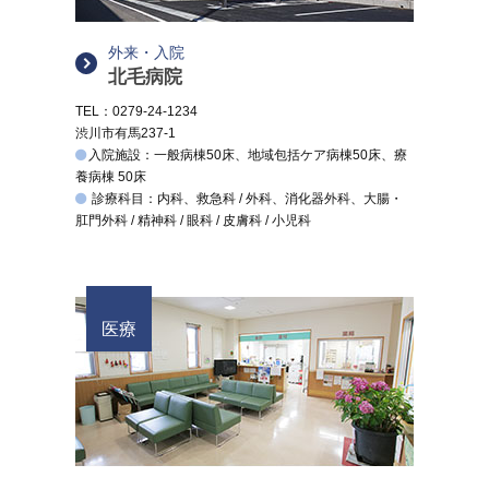
外来・入院
北毛病院
TEL：0279-24-1234
渋川市有馬237-1
入院施設：一般病棟50床、地域包括ケア病棟50床、療
養病棟 50床
診療科目：内科、救急科 / 外科、消化器外科、大腸・
肛門外科 / 精神科 / 眼科 / 皮膚科 / 小児科
医療