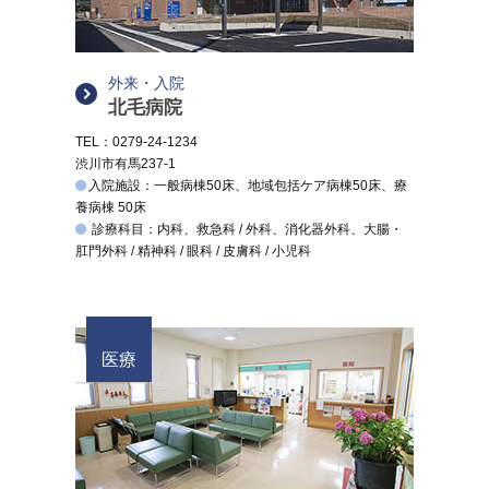
外来・入院
北毛病院
TEL：0279-24-1234
渋川市有馬237-1
入院施設：一般病棟50床、地域包括ケア病棟50床、療
養病棟 50床
診療科目：内科、救急科 / 外科、消化器外科、大腸・
肛門外科 / 精神科 / 眼科 / 皮膚科 / 小児科
医療