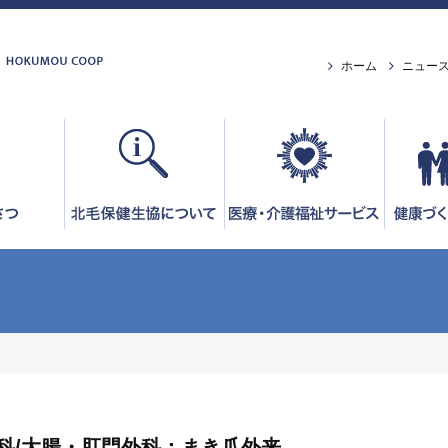
ホーム
ニュー
外科/大腸・肛門外科：まき爪外来