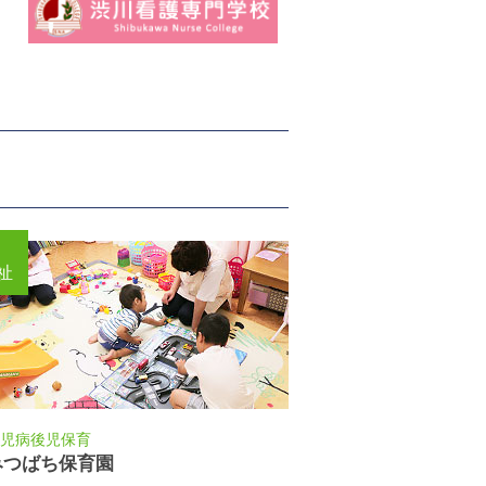
祉
児病後児保育
みつばち保育園