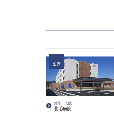
医療
外来・入院
北毛病院