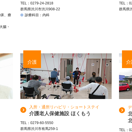
TEL：0279-24-2818
TEL：02
群馬県渋川市渋川908-22
群馬県渋
0床、療
診療科目：内科
、大腸・
介護
介
入所・通所リハビリ・ショートステイ
デ
介護老人保健施設 ほくもう
TEL：0279-60-5550
群馬県渋川市有馬259-1
TEL：02