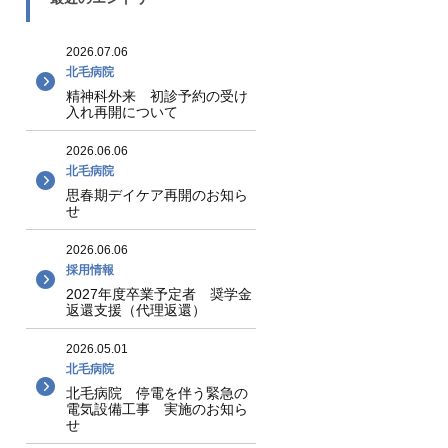
2026.07.06
北毛病院
精神科外来 初診予約の受け
入れ再開について
2026.06.06
北毛病院
思春期デイケア再開のお知ら
せ
2026.06.06
採用情報
2027年度卒業予定者 奨学金
返還支援（代理返還）
2026.05.01
北毛病院
北毛病院 停電を伴う緊急の
電気設備工事 実施のお知ら
せ