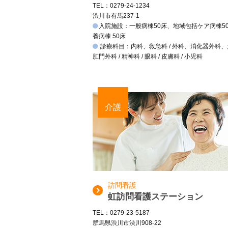
TEL：0279-24-1234
渋川市有馬237-1
入院施設：一般病棟50床、地域包括ケア病棟5
養病棟 50床
診療科目：内科、救急科 / 外科、消化器外科
肛門外科 / 精神科 / 眼科 / 皮膚科 / 小児科
介護
訪問看護
虹訪問看護ステーション
TEL：0279-23-5187
群馬県渋川市渋川908-22