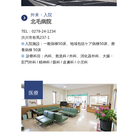
外来・入院
北毛病院
TEL：0279-24-1234
渋川市有馬237-1
入院施設：一般病棟50床、地域包括ケア病棟50床、療
養病棟 50床
診療科目：内科、救急科 / 外科、消化器外科、大腸・
肛門外科 / 精神科 / 眼科 / 皮膚科 / 小児科
医療