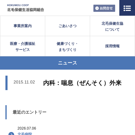
お問い合
北毛保健生協
事業所案内
ごあいさつ
について
医療・介護福祉
健康づくり・
採用情報
サービス
まちづくり
ニュース
2015.11.02
内科：喘息（ぜんそく）外来
最近のエントリー
2026.07.06
北毛病院