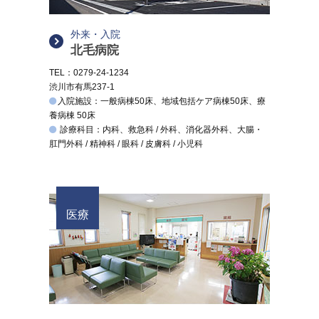
外来・入院
北毛病院
TEL：0279-24-1234
渋川市有馬237-1
入院施設：一般病棟50床、地域包括ケア病棟50床、療
養病棟 50床
診療科目：内科、救急科 / 外科、消化器外科、大腸・
肛門外科 / 精神科 / 眼科 / 皮膚科 / 小児科
医療