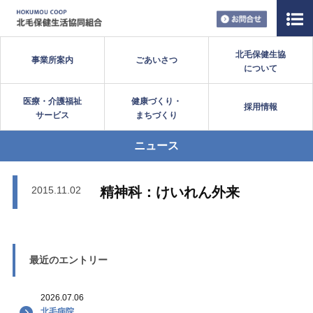
お問い合
北毛保健生協
事業所案内
ごあいさつ
について
医療・介護福祉
健康づくり・
採用情報
サービス
まちづくり
ニュース
2015.11.02
精神科：けいれん外来
最近のエントリー
2026.07.06
北毛病院