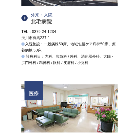
外来・入院
北毛病院
TEL：0279-24-1234
渋川市有馬237-1
入院施設：一般病棟50床、地域包括ケア病棟50床、療
養病棟 50床
診療科目：内科、救急科 / 外科、消化器外科、大腸・
肛門外科 / 精神科 / 眼科 / 皮膚科 / 小児科
医療