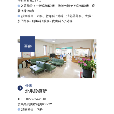
渋川市有馬237-1
入院施設：一般病棟50床、地域包括ケア病棟50床、療
養病棟 50床
診療科目：内科、救急科 / 外科、消化器外科、大腸・
肛門外科 / 精神科 / 眼科 / 皮膚科 / 小児科
医療
外来
北毛診療所
TEL：0279-24-2818
群馬県渋川市渋川908-22
診療科目：内科