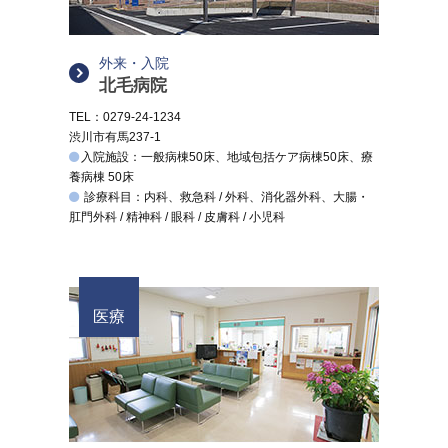
外来・入院
北毛病院
TEL：0279-24-1234
渋川市有馬237-1
入院施設：一般病棟50床、地域包括ケア病棟50床、療
養病棟 50床
診療科目：内科、救急科 / 外科、消化器外科、大腸・
肛門外科 / 精神科 / 眼科 / 皮膚科 / 小児科
医療