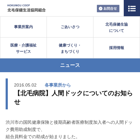
お問い合
北毛保健生協
事業所案内
ごあいさつ
について
医療・介護福祉
健康づくり・
採用情報
サービス
まちづくり
ニュース
2016.05.02
各事業所から
【北毛病院】人間ドックについてのお知ら
せ
渋川市の国民健康保険と後期高齢者医療制度加入者への人間ドッ
ク費用助成制度で、
組合員料金での助成が始まりました。