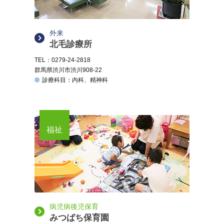
外来
北毛診療所
TEL：0279-24-2818
群馬県渋川市渋川908-22
診療科目：内科、精神科
福祉
病児病後児保育
みつばち保育園