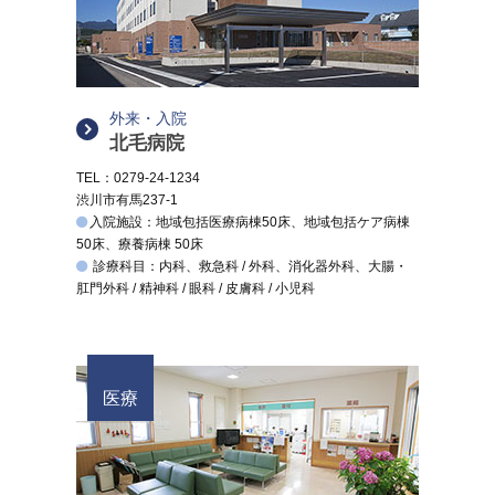
外来・入院
北毛病院
TEL：0279-24-1234
渋川市有馬237-1
入院施設：地域包括医療病棟50床、地域包括ケア病棟
50床、療養病棟 50床
診療科目：内科、救急科 / 外科、消化器外科、大腸・
肛門外科 / 精神科 / 眼科 / 皮膚科 / 小児科
医療